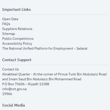
Important Links
opens in new window
Open Data
opens in new window
FAQs
opens in new window
Suppliers Relations
opens in new window
Sitemap
opens in new window
Public Competitions
opens in new window
Accessibility Policy
opens in new
The National Unified Platform for Employment - Jadarat
Contact Support
opens in new window
Contact Us
Alnakheel Quarter - At the corner of Prince Turki Bin Abdulaziz Road
and Imam Saud Bin Abdulaziz Bin Mohammed Road​
P.O Box 75606 – Riyadh 11588
info@cst.gov.sa
19966
Social Media