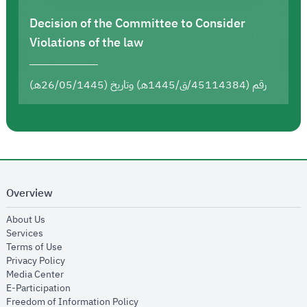
Decision of the Committee to Consider
Violations of the law
رقم (45114384/ق/1445هـ) وتاريخ (26/05/1445هـ)
Overview
opens in new window
About Us
opens in new window
Services
opens in new window
Terms of Use
opens in new window
Privacy Policy
opens in new window
Media Center
opens in new window
E-Participation
opens in new window
Freedom of Information Policy