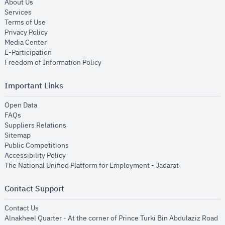
opens in new window
About Us
opens in new window
Services
opens in new window
Terms of Use
opens in new window
Privacy Policy
opens in new window
Media Center
opens in new window
E-Participation
opens in new window
Freedom of Information Policy
Important Links
opens in new window
Open Data
opens in new window
FAQs
opens in new window
Suppliers Relations
opens in new window
Sitemap
opens in new window
Public Competitions
opens in new window
Accessibility Policy
opens in new
The National Unified Platform for Employment - Jadarat
Contact Support
opens in new window
Contact Us
Alnakheel Quarter - At the corner of Prince Turki Bin Abdulaziz Road