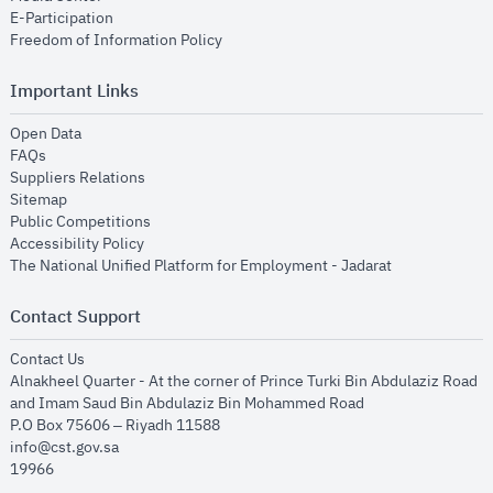
opens in new window
E-Participation
opens in new window
Freedom of Information Policy
Important Links
opens in new window
Open Data
opens in new window
FAQs
opens in new window
Suppliers Relations
opens in new window
Sitemap
opens in new window
Public Competitions
opens in new window
Accessibility Policy
opens in new
The National Unified Platform for Employment - Jadarat
Contact Support
opens in new window
Contact Us
Alnakheel Quarter - At the corner of Prince Turki Bin Abdulaziz Road
and Imam Saud Bin Abdulaziz Bin Mohammed Road​
P.O Box 75606 – Riyadh 11588
info@cst.gov.sa
19966