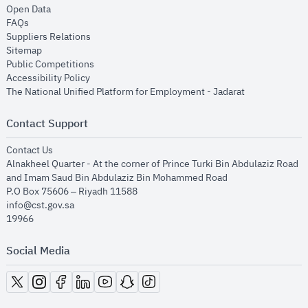
opens in new window
Open Data
opens in new window
FAQs
opens in new window
Suppliers Relations
opens in new window
Sitemap
opens in new window
Public Competitions
opens in new window
Accessibility Policy
opens in new
The National Unified Platform for Employment - Jadarat
Contact Support
opens in new window
Contact Us
Alnakheel Quarter - At the corner of Prince Turki Bin Abdulaziz Road
and Imam Saud Bin Abdulaziz Bin Mohammed Road​
P.O Box 75606 – Riyadh 11588
info@cst.gov.sa
19966
Social Media
opens in new window
opens in new window
opens in new window
opens in new window
opens in new window
opens in new window
opens in new window