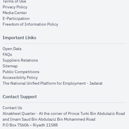
opens in new window
Terms of Use
opens in new window
Privacy Policy
opens in new window
Media Center
opens in new window
E-Participation
opens in new window
Freedom of Information Policy
Important Links
opens in new window
Open Data
opens in new window
FAQs
opens in new window
Suppliers Relations
opens in new window
Sitemap
opens in new window
Public Competitions
opens in new window
Accessibility Policy
opens in new
The National Unified Platform for Employment - Jadarat
Contact Support
opens in new window
Contact Us
Alnakheel Quarter - At the corner of Prince Turki Bin Abdulaziz Road
and Imam Saud Bin Abdulaziz Bin Mohammed Road​
P.O Box 75606 – Riyadh 11588