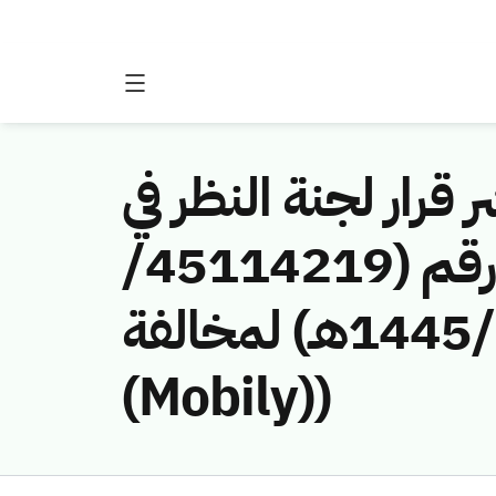
 قرار لجنة النظر في
مخالفات نظام الاتصالات وتقنية المعلومات رقم (45114219/
ق/1445هـ) لمخالفة (Etihad Etisalat Company
(Mobily))