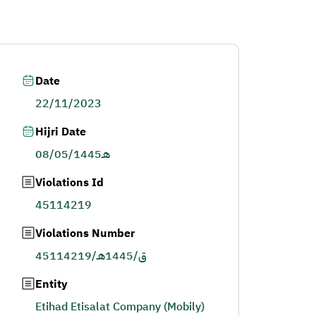
Date
22/11/2023
Hijri Date
08/05/1445هـ
Violations Id
45114219
Violations Number
45114219/ق/1445هـ
Entity
Etihad Etisalat Company (Mobily)