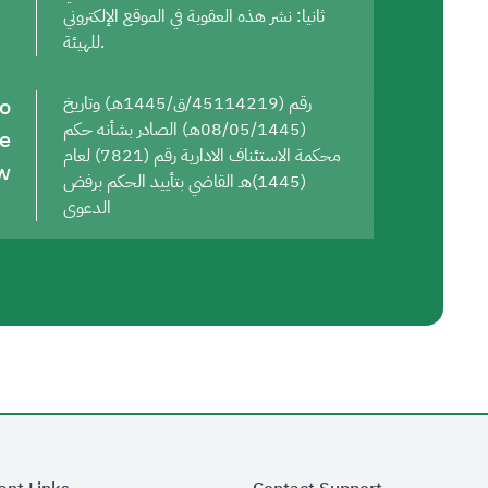
ثانيا: نشر هذه العقوبة في الموقع الإلكتروني
للهيئة.
to
رقم (45114219/ق/1445هـ) وتاريخ
(08/05/1445هـ) الصادر بشأنه حكم
he
محكمة الاستئناف الادارية رقم (7821) لعام
w
(1445)هـ القاضي بتأييد الحكم برفض
الدعوى