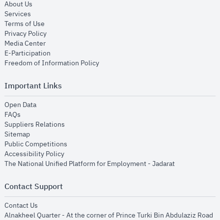
opens in new window
About Us
opens in new window
Services
opens in new window
Terms of Use
opens in new window
Privacy Policy
opens in new window
Media Center
opens in new window
E-Participation
opens in new window
Freedom of Information Policy
Important Links
opens in new window
Open Data
opens in new window
FAQs
opens in new window
Suppliers Relations
opens in new window
Sitemap
opens in new window
Public Competitions
opens in new window
Accessibility Policy
opens in new
The National Unified Platform for Employment - Jadarat
Contact Support
opens in new window
Contact Us
Alnakheel Quarter - At the corner of Prince Turki Bin Abdulaziz Road