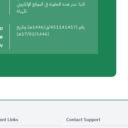
ثانيا: نشر هذه العقوبة في الموقع الإلكتروني
للهيئة.
to
رقم (451141457/ق/1446هـ) وتاريخ
(17/02/1446هـ)
he
w
ant Links
Contact Support