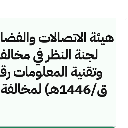
هيئة الاتصالات والفضاء 
لجنة النظر في مخالف
ق/1446هـ) لمخال