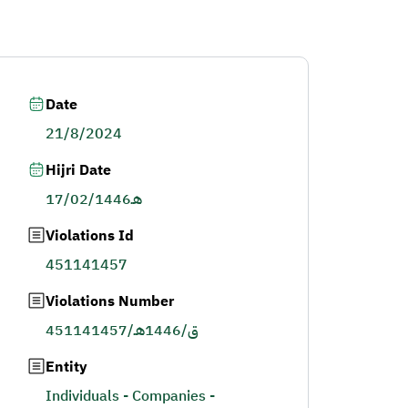
Date
21/8/2024
Hijri Date
17/02/1446هـ
Violations Id
451141457
Violations Number
451141457/ق/1446هـ
Entity
Individuals - Companies -