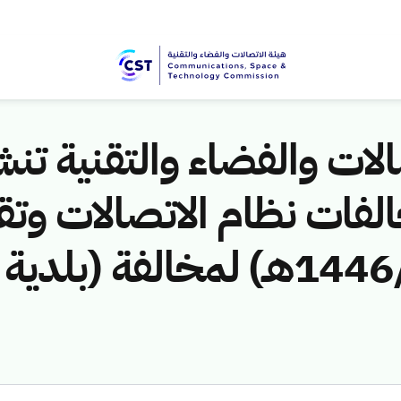
لات والفضاء والتقنية تنشر
لفات نظام الاتصالات وتق
ق/1446هـ) لمخالفة (بلدية مر