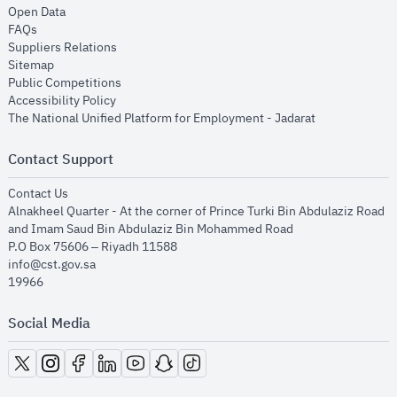
opens in new window
Open Data
opens in new window
FAQs
opens in new window
Suppliers Relations
opens in new window
Sitemap
opens in new window
Public Competitions
opens in new window
Accessibility Policy
opens in new
The National Unified Platform for Employment - Jadarat
Contact Support
opens in new window
Contact Us
Alnakheel Quarter - At the corner of Prince Turki Bin Abdulaziz Road
and Imam Saud Bin Abdulaziz Bin Mohammed Road​
P.O Box 75606 – Riyadh 11588
info@cst.gov.sa
19966
Social Media
opens in new window
opens in new window
opens in new window
opens in new window
opens in new window
opens in new window
opens in new window