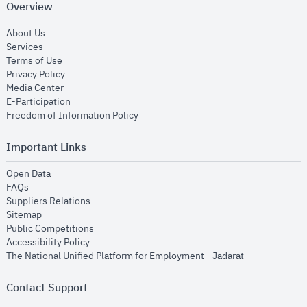
Overview
opens in new window
About Us
opens in new window
Services
opens in new window
Terms of Use
opens in new window
Privacy Policy
opens in new window
Media Center
opens in new window
E-Participation
opens in new window
Freedom of Information Policy
Important Links
opens in new window
Open Data
opens in new window
FAQs
opens in new window
Suppliers Relations
opens in new window
Sitemap
opens in new window
Public Competitions
opens in new window
Accessibility Policy
opens in new
The National Unified Platform for Employment - Jadarat
Contact Support