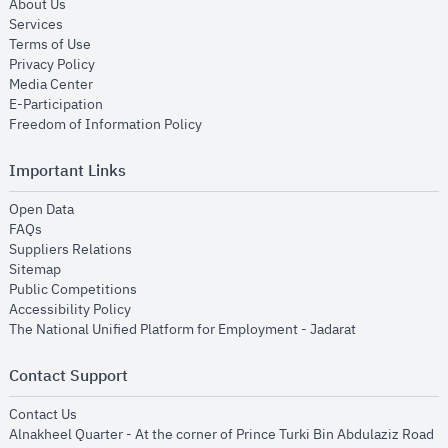
opens in new window
About Us
opens in new window
Services
opens in new window
Terms of Use
opens in new window
Privacy Policy
opens in new window
Media Center
opens in new window
E-Participation
opens in new window
Freedom of Information Policy
Important Links
opens in new window
Open Data
opens in new window
FAQs
opens in new window
Suppliers Relations
opens in new window
Sitemap
opens in new window
Public Competitions
opens in new window
Accessibility Policy
opens in new
The National Unified Platform for Employment - Jadarat
Contact Support
opens in new window
Contact Us
Alnakheel Quarter - At the corner of Prince Turki Bin Abdulaziz Road