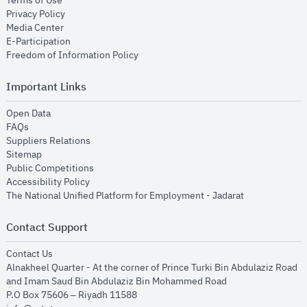
Terms of Use
opens in new window
Privacy Policy
opens in new window
Media Center
opens in new window
E-Participation
opens in new window
Freedom of Information Policy
Important Links
opens in new window
Open Data
opens in new window
FAQs
opens in new window
Suppliers Relations
opens in new window
Sitemap
opens in new window
Public Competitions
opens in new window
Accessibility Policy
opens in new
The National Unified Platform for Employment - Jadarat
Contact Support
opens in new window
Contact Us
Alnakheel Quarter - At the corner of Prince Turki Bin Abdulaziz Road
and Imam Saud Bin Abdulaziz Bin Mohammed Road​
P.O Box 75606 – Riyadh 11588