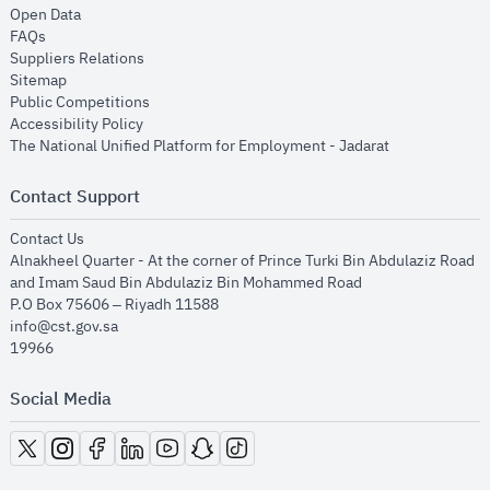
opens in new window
Open Data
opens in new window
FAQs
opens in new window
Suppliers Relations
opens in new window
Sitemap
opens in new window
Public Competitions
opens in new window
Accessibility Policy
opens in new
The National Unified Platform for Employment - Jadarat
Contact Support
opens in new window
Contact Us
Alnakheel Quarter - At the corner of Prince Turki Bin Abdulaziz Road
and Imam Saud Bin Abdulaziz Bin Mohammed Road​
P.O Box 75606 – Riyadh 11588
info@cst.gov.sa
19966
Social Media
opens in new window
opens in new window
opens in new window
opens in new window
opens in new window
opens in new window
opens in new window