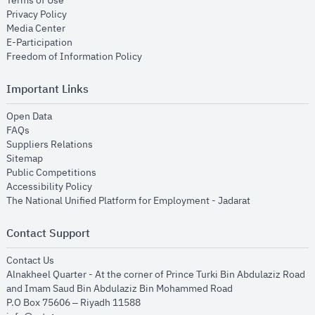
Terms of Use
opens in new window
Privacy Policy
opens in new window
Media Center
opens in new window
E-Participation
opens in new window
Freedom of Information Policy
Important Links
opens in new window
Open Data
opens in new window
FAQs
opens in new window
Suppliers Relations
opens in new window
Sitemap
opens in new window
Public Competitions
opens in new window
Accessibility Policy
opens in new
The National Unified Platform for Employment - Jadarat
Contact Support
opens in new window
Contact Us
Alnakheel Quarter - At the corner of Prince Turki Bin Abdulaziz Road
and Imam Saud Bin Abdulaziz Bin Mohammed Road​
P.O Box 75606 – Riyadh 11588