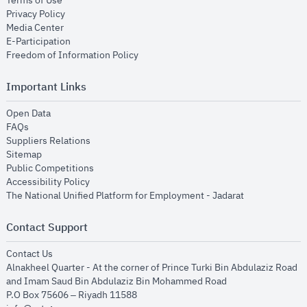
Terms of Use
opens in new window
Privacy Policy
opens in new window
Media Center
opens in new window
E-Participation
opens in new window
Freedom of Information Policy
Important Links
opens in new window
Open Data
opens in new window
FAQs
opens in new window
Suppliers Relations
opens in new window
Sitemap
opens in new window
Public Competitions
opens in new window
Accessibility Policy
opens in new
The National Unified Platform for Employment - Jadarat
Contact Support
opens in new window
Contact Us
Alnakheel Quarter - At the corner of Prince Turki Bin Abdulaziz Road
and Imam Saud Bin Abdulaziz Bin Mohammed Road​
P.O Box 75606 – Riyadh 11588