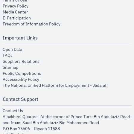
Terms of Use
opens in new window
Privacy Policy
opens in new window
Media Center
opens in new window
E-Participation
opens in new window
Freedom of Information Policy
Important Links
opens in new window
Open Data
opens in new window
FAQs
opens in new window
Suppliers Relations
opens in new window
Sitemap
opens in new window
Public Competitions
opens in new window
Accessibility Policy
opens in new
The National Unified Platform for Employment - Jadarat
Contact Support
opens in new window
Contact Us
Alnakheel Quarter - At the corner of Prince Turki Bin Abdulaziz Road
and Imam Saud Bin Abdulaziz Bin Mohammed Road​
P.O Box 75606 – Riyadh 11588