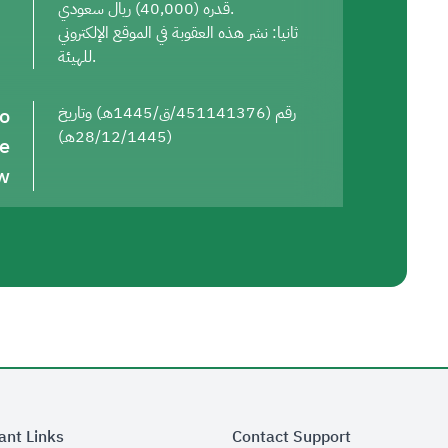
قدره (40,000) ريال سعودي.
ثانيا: نشر هذه العقوبة في الموقع الإلكتروني
للهيئة.
to
رقم (451141376/ق/1445هـ) وتاريخ
(28/12/1445هـ)
he
w
ant Links
Contact Support