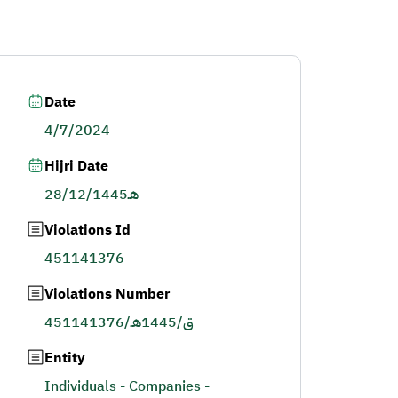
Date
4/7/2024
Hijri Date
28/12/1445هـ
Violations Id
451141376
Violations Number
451141376/ق/1445هـ
Entity
Individuals - Companies -