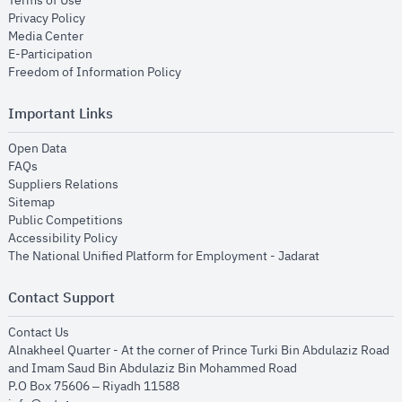
Terms of Use
opens in new window
Privacy Policy
opens in new window
Media Center
opens in new window
E-Participation
opens in new window
Freedom of Information Policy
Important Links
opens in new window
Open Data
opens in new window
FAQs
opens in new window
Suppliers Relations
opens in new window
Sitemap
opens in new window
Public Competitions
opens in new window
Accessibility Policy
opens in new
The National Unified Platform for Employment - Jadarat
Contact Support
opens in new window
Contact Us
Alnakheel Quarter - At the corner of Prince Turki Bin Abdulaziz Road
and Imam Saud Bin Abdulaziz Bin Mohammed Road​
P.O Box 75606 – Riyadh 11588