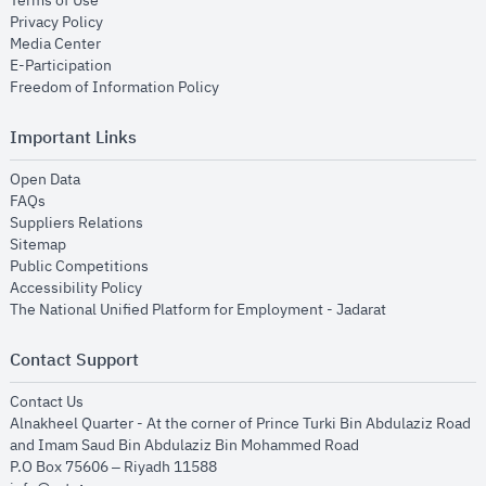
Terms of Use
opens in new window
Privacy Policy
opens in new window
Media Center
opens in new window
E-Participation
opens in new window
Freedom of Information Policy
Important Links
opens in new window
Open Data
opens in new window
FAQs
opens in new window
Suppliers Relations
opens in new window
Sitemap
opens in new window
Public Competitions
opens in new window
Accessibility Policy
opens in new
The National Unified Platform for Employment - Jadarat
Contact Support
opens in new window
Contact Us
Alnakheel Quarter - At the corner of Prince Turki Bin Abdulaziz Road
and Imam Saud Bin Abdulaziz Bin Mohammed Road​
P.O Box 75606 – Riyadh 11588