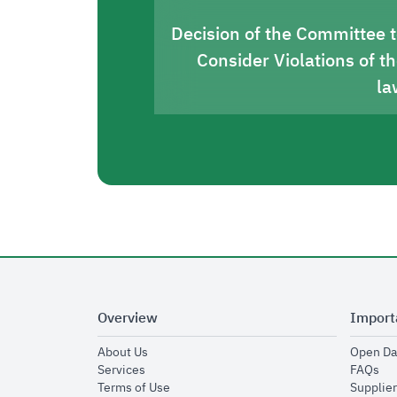
Decision of the Committee 
Consider Violations of t
la
Overview
Import
opens in new window
About Us
Open Da
opens in new window
op
Services
FAQs
opens in new window
Terms of Use
Supplier