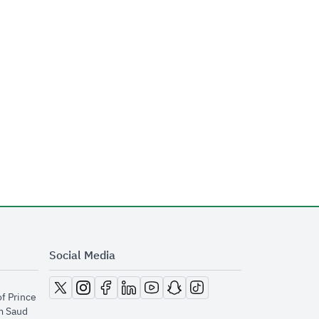
Social Media
opens in new window
opens in new window
opens in new window
opens in new window
opens in new window
opens in new window
opens in new window
of Prince
m Saud