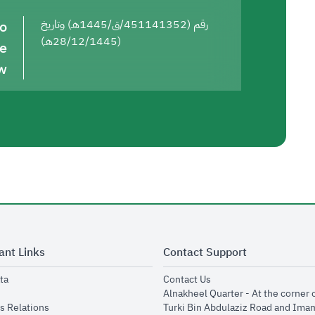
to
رقم (451141352/ق/1445هـ) وتاريخ
(28/12/1445هـ)
he
w
ant Links
Contact Support
opens in new window
opens in new window
ta
Contact Us
ens in new window
Alnakheel Quarter - At the corner 
opens in new window
s Relations
Turki Bin Abdulaziz Road and Ima