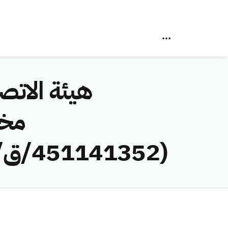
هيئة الاتصا
مخا
(451141352/ق/1445هـ) لمخالفة (شركة مدارات للاتصالات)