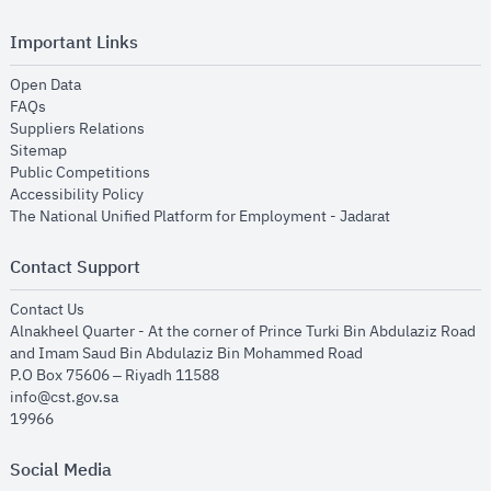
Important Links
opens in new window
Open Data
opens in new window
FAQs
opens in new window
Suppliers Relations
opens in new window
Sitemap
opens in new window
Public Competitions
opens in new window
Accessibility Policy
opens in new
The National Unified Platform for Employment - Jadarat
Contact Support
opens in new window
Contact Us
Alnakheel Quarter - At the corner of Prince Turki Bin Abdulaziz Road
and Imam Saud Bin Abdulaziz Bin Mohammed Road​
P.O Box 75606 – Riyadh 11588
info@cst.gov.sa
19966
Social Media