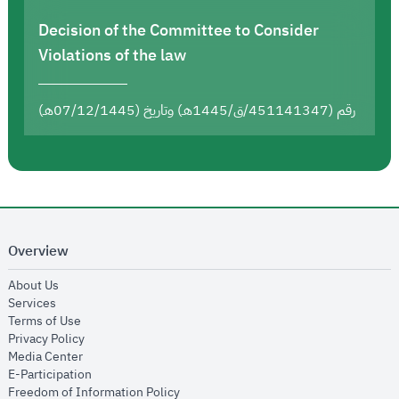
Decision of the Committee to Consider
Violations of the law
رقم (451141347/ق/1445هـ) وتاريخ (07/12/1445هـ)
Overview
opens in new window
About Us
opens in new window
Services
opens in new window
Terms of Use
opens in new window
Privacy Policy
opens in new window
Media Center
opens in new window
E-Participation
opens in new window
Freedom of Information Policy