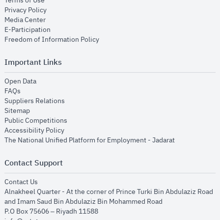
Terms of Use
opens in new window
Privacy Policy
opens in new window
Media Center
opens in new window
E-Participation
opens in new window
Freedom of Information Policy
Important Links
opens in new window
Open Data
opens in new window
FAQs
opens in new window
Suppliers Relations
opens in new window
Sitemap
opens in new window
Public Competitions
opens in new window
Accessibility Policy
opens in new
The National Unified Platform for Employment - Jadarat
Contact Support
opens in new window
Contact Us
Alnakheel Quarter - At the corner of Prince Turki Bin Abdulaziz Road
and Imam Saud Bin Abdulaziz Bin Mohammed Road​
P.O Box 75606 – Riyadh 11588