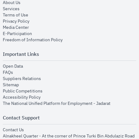
opens in new window
About Us
opens in new window
Services
opens in new window
Terms of Use
opens in new window
Privacy Policy
opens in new window
Media Center
opens in new window
E-Participation
opens in new window
Freedom of Information Policy
Important Links
opens in new window
Open Data
opens in new window
FAQs
opens in new window
Suppliers Relations
opens in new window
Sitemap
opens in new window
Public Competitions
opens in new window
Accessibility Policy
opens in new
The National Unified Platform for Employment - Jadarat
Contact Support
opens in new window
Contact Us
Alnakheel Quarter - At the corner of Prince Turki Bin Abdulaziz Road