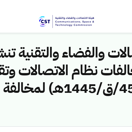
لات والفضاء والتقنية تنشر
لفات نظام الاتصالات وتق
ق/1445هـ) لمخالفة (