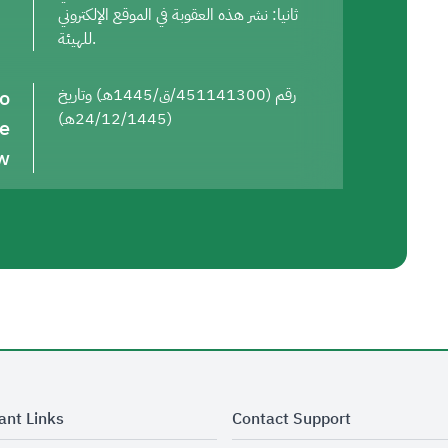
ثانيا: نشر هذه العقوبة في الموقع الإلكتروني
للهيئة.
to
رقم (451141300/ق/1445هـ) وتاريخ
(24/12/1445هـ)
he
w
ant Links
Contact Support