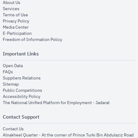
opens in new window
About Us
opens in new window
Services
opens in new window
Terms of Use
opens in new window
Privacy Policy
opens in new window
Media Center
opens in new window
E-Participation
opens in new window
Freedom of Information Policy
Important Links
opens in new window
Open Data
opens in new window
FAQs
opens in new window
Suppliers Relations
opens in new window
Sitemap
opens in new window
Public Competitions
opens in new window
Accessibility Policy
opens in new
The National Unified Platform for Employment - Jadarat
Contact Support
opens in new window
Contact Us
Alnakheel Quarter - At the corner of Prince Turki Bin Abdulaziz Road