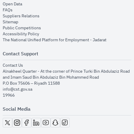
opens in new window
Open Data
opens in new window
FAQs
opens in new window
Suppliers Relations
opens in new window
Sitemap
opens in new window
Public Competitions
opens in new window
Accessibility Policy
opens in new
The National Unified Platform for Employment - Jadarat
Contact Support
opens in new window
Contact Us
Alnakheel Quarter - At the corner of Prince Turki Bin Abdulaziz Road
and Imam Saud Bin Abdulaziz Bin Mohammed Road​
P.O Box 75606 – Riyadh 11588
info@cst.gov.sa
19966
Social Media
opens in new window
opens in new window
opens in new window
opens in new window
opens in new window
opens in new window
opens in new window