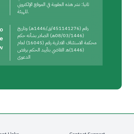
ثانيا: نشر هذه العقوبة في الموقع الإلكتروني
للهيئة.
to
رقم (451141276/ق/1446هـ) وتاريخ
(08/03/1446هـ) الصادر بشأنه حكم
he
محكمة الاستئناف الادارية رقم (16045) لعام
w
(1446)هـ القاضي بتأييد الحكم برفض
الدعوى