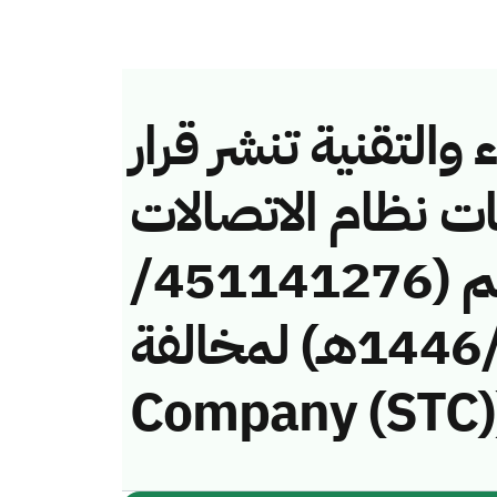
والتقنية تنشر قرار
ات نظام الاتصالات
وتقنية المعلومات رقم (451141276/
ق/1446هـ) لمخالفة (Saudi Telecom
Company (STC)