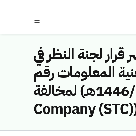
 قرار لجنة النظر في
نية المعلومات رقم
(451141276/ق/1446هـ) لمخالفة (Saudi Telecom
Company (STC)