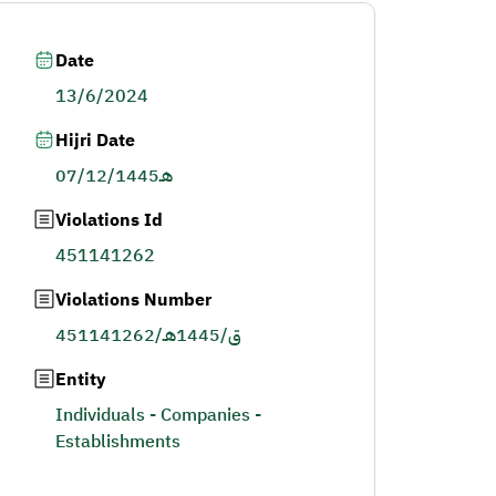
Date
13/6/2024
Hijri Date
07/12/1445هـ
Violations Id
451141262
Violations Number
451141262/ق/1445هـ
Entity
Individuals - Companies -
Establishments