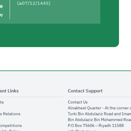
(07/12/1445هـ)
he
w
ant Links
Contact Support
opens in new window
opens in new window
ta
Contact Us
ens in new window
Alnakheel Quarter - At the corner 
opens in new window
s Relations
Turki Bin Abdulaziz Road and Ima
opens in new window
Bin Abdulaziz Bin Mohammed Road
opens in new window
Competitions
P.O Box 75606 – Riyadh 11588