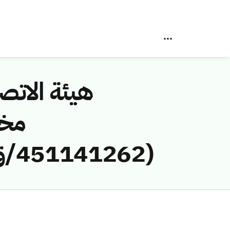
هيئة الاتصا
مخا
(451141262/ق/1445هـ) لمخالفة (محمد ابراهيم الصانع)