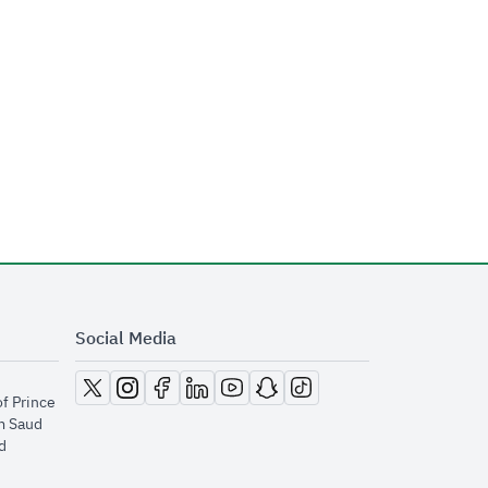
Social Media
opens in new window
opens in new window
opens in new window
opens in new window
opens in new window
opens in new window
opens in new window
of Prince
m Saud
​