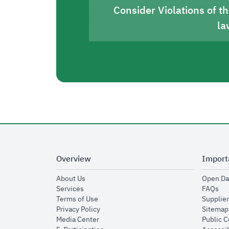
Consider Violations of t
la
Overview
Import
opens in new window
About Us
Open Da
opens in new window
op
Services
FAQs
opens in new window
Terms of Use
Supplier
opens in new window
Privacy Policy
Sitemap
opens in new window
Media Center
Public 