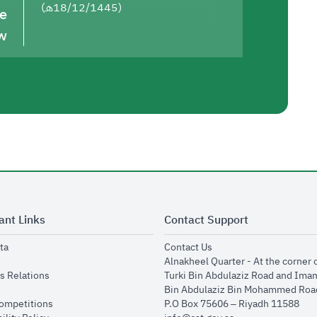
(18/12/1445هـ)
he
w
ant Links
Contact Support
opens in new window
opens in new window
ta
Contact Us
ens in new window
Alnakheel Quarter - At the corner 
opens in new window
s Relations
Turki Bin Abdulaziz Road and Ima
opens in new window
Bin Abdulaziz Bin Mohammed Road
opens in new window
Competitions
P.O Box 75606 – Riyadh 11588