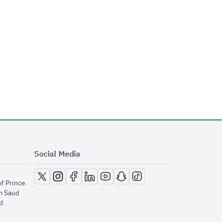
Social Media
opens in new window
opens in new window
opens in new window
opens in new window
opens in new window
opens in new window
opens in new window
of Prince
m Saud
​