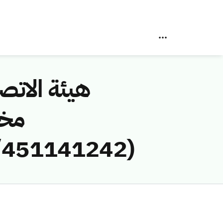
هيئة الاتصا
مخا
(451141242/ق/1445هـ) لمخالفة (يوسف عثمان بكاري)