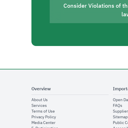
Consider Violations of t
la
Overview
Import
opens in new window
About Us
Open Da
opens in new window
op
Services
FAQs
opens in new window
Terms of Use
Supplier
opens in new window
Privacy Policy
Sitemap
opens in new window
Media Center
Public 