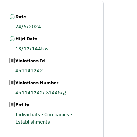
Date
24/6/2024
Hijri Date
18/12/1445هـ
Violations Id
451141242
Violations Number
451141242/ق/1445هـ
Entity
Individuals - Companies -
Establishments