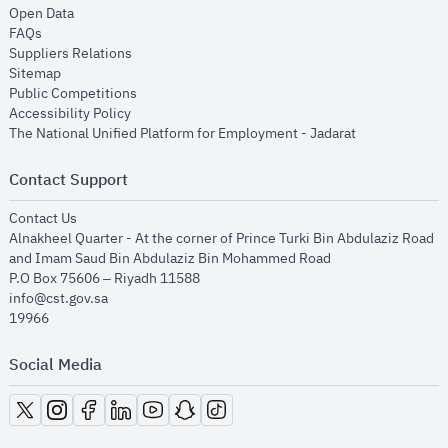
opens in new window
Open Data
opens in new window
FAQs
opens in new window
Suppliers Relations
opens in new window
Sitemap
opens in new window
Public Competitions
opens in new window
Accessibility Policy
opens in new
The National Unified Platform for Employment - Jadarat
Contact Support
opens in new window
Contact Us
Alnakheel Quarter - At the corner of Prince Turki Bin Abdulaziz Road
and Imam Saud Bin Abdulaziz Bin Mohammed Road​
P.O Box 75606 – Riyadh 11588
info@cst.gov.sa
19966
Social Media
opens in new window
opens in new window
opens in new window
opens in new window
opens in new window
opens in new window
opens in new window