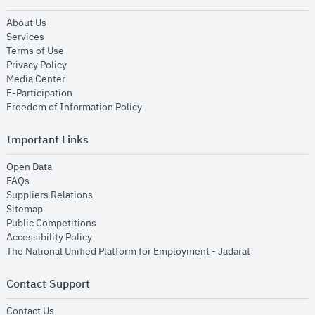
opens in new window
About Us
opens in new window
Services
opens in new window
Terms of Use
opens in new window
Privacy Policy
opens in new window
Media Center
opens in new window
E-Participation
opens in new window
Freedom of Information Policy
Important Links
opens in new window
Open Data
opens in new window
FAQs
opens in new window
Suppliers Relations
opens in new window
Sitemap
opens in new window
Public Competitions
opens in new window
Accessibility Policy
opens in new
The National Unified Platform for Employment - Jadarat
Contact Support
opens in new window
Contact Us