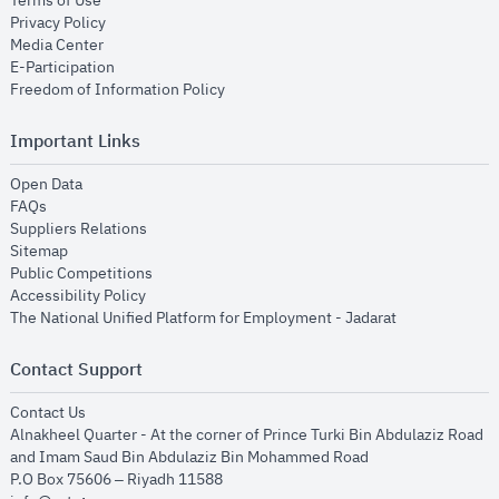
Terms of Use
opens in new window
Privacy Policy
opens in new window
Media Center
opens in new window
E-Participation
opens in new window
Freedom of Information Policy
Important Links
opens in new window
Open Data
opens in new window
FAQs
opens in new window
Suppliers Relations
opens in new window
Sitemap
opens in new window
Public Competitions
opens in new window
Accessibility Policy
opens in new
The National Unified Platform for Employment - Jadarat
Contact Support
opens in new window
Contact Us
Alnakheel Quarter - At the corner of Prince Turki Bin Abdulaziz Road
and Imam Saud Bin Abdulaziz Bin Mohammed Road​
P.O Box 75606 – Riyadh 11588