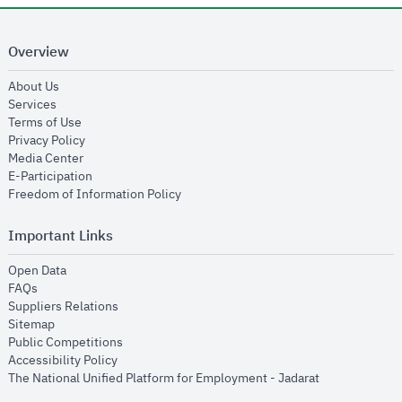
Overview
opens in new window
About Us
opens in new window
Services
opens in new window
Terms of Use
opens in new window
Privacy Policy
opens in new window
Media Center
opens in new window
E-Participation
opens in new window
Freedom of Information Policy
Important Links
opens in new window
Open Data
opens in new window
FAQs
opens in new window
Suppliers Relations
opens in new window
Sitemap
opens in new window
Public Competitions
opens in new window
Accessibility Policy
opens in new
The National Unified Platform for Employment - Jadarat