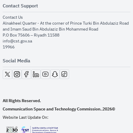
Contact Support
opens in new window
Contact Us
Alnakheel Quarter - At the corner of Prince Turki Bin Abdulaziz Road
and Imam Saud Bin Abdulaziz Bin Mohammed Road​
P.O Box 75606 – Riyadh 11588
info@cst.gov.sa
19966
Social Media
opens in new window
opens in new window
opens in new window
opens in new window
opens in new window
opens in new window
opens in new window
All Rights Reserved.
Communication Space and Technology Commission.
2026©
.
Website Last Update On: