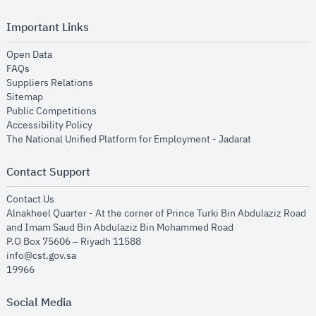
Important Links
opens in new window
Open Data
opens in new window
FAQs
opens in new window
Suppliers Relations
opens in new window
Sitemap
opens in new window
Public Competitions
opens in new window
Accessibility Policy
opens in new
The National Unified Platform for Employment - Jadarat
Contact Support
opens in new window
Contact Us
Alnakheel Quarter - At the corner of Prince Turki Bin Abdulaziz Road
and Imam Saud Bin Abdulaziz Bin Mohammed Road​
P.O Box 75606 – Riyadh 11588
info@cst.gov.sa
19966
Social Media