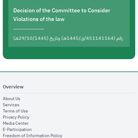
Decision of the Committee to Consider
Violations of the law
رقم (451141164/ق/1445هـ) وتاريخ (29/10/1445هـ)
Overview
opens in new window
About Us
opens in new window
Services
opens in new window
Terms of Use
opens in new window
Privacy Policy
opens in new window
Media Center
opens in new window
E-Participation
opens in new window
Freedom of Information Policy