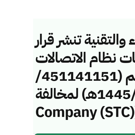
والتقنية تنشر قرار
ات نظام الاتصالات
وتقنية المعلومات رقم (451141151/
ق/1445هـ) لمخالفة (Saudi Telecom
Company (STC)