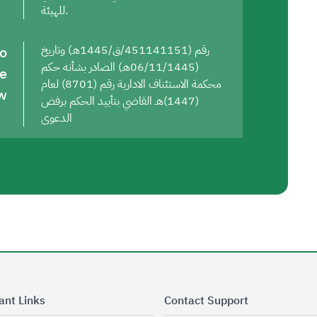
للهيئة.
to
رقم (451141151/ق/1445هـ) وتاريخ
(06/11/1445هـ) الصادر بشأنه حكم
he
محكمة الاستئناف الادارية رقم (8701) لعام
w
(1447)هـ القاضي بتأييد الحكم برفض
الدعوى
ant Links
Contact Support