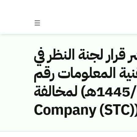
 قرار لجنة النظر في
نية المعلومات رقم
(451141151/ق/1445هـ) لمخالفة (Saudi Telecom
Company (STC)