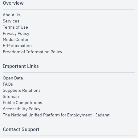
Overview
opens in new window
About Us
opens in new window
Services
opens in new window
Terms of Use
opens in new window
Privacy Policy
opens in new window
Media Center
opens in new window
E-Participation
opens in new window
Freedom of Information Policy
Important Links
opens in new window
Open Data
opens in new window
FAQs
opens in new window
Suppliers Relations
opens in new window
Sitemap
opens in new window
Public Competitions
opens in new window
Accessibility Policy
opens in new
The National Unified Platform for Employment - Jadarat
Contact Support