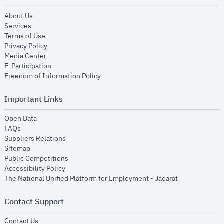
opens in new window
About Us
opens in new window
Services
opens in new window
Terms of Use
opens in new window
Privacy Policy
opens in new window
Media Center
opens in new window
E-Participation
opens in new window
Freedom of Information Policy
Important Links
opens in new window
Open Data
opens in new window
FAQs
opens in new window
Suppliers Relations
opens in new window
Sitemap
opens in new window
Public Competitions
opens in new window
Accessibility Policy
opens in new
The National Unified Platform for Employment - Jadarat
Contact Support
opens in new window
Contact Us