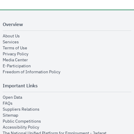
Overview
opens in new window
About Us
opens in new window
Services
opens in new window
Terms of Use
opens in new window
Privacy Policy
opens in new window
Media Center
opens in new window
E-Participation
opens in new window
Freedom of Information Policy
Important Links
opens in new window
Open Data
opens in new window
FAQs
opens in new window
Suppliers Relations
opens in new window
Sitemap
opens in new window
Public Competitions
opens in new window
Accessibility Policy
opens in new
The National Unified Platform for Employment - Jadarat