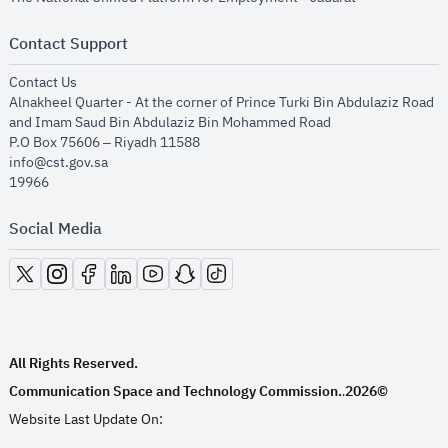
Contact Support
opens in new window
Contact Us
Alnakheel Quarter - At the corner of Prince Turki Bin Abdulaziz Road
and Imam Saud Bin Abdulaziz Bin Mohammed Road​
P.O Box 75606 – Riyadh 11588
info@cst.gov.sa
19966
Social Media
opens in new window
opens in new window
opens in new window
opens in new window
opens in new window
opens in new window
opens in new window
All Rights Reserved.
Communication Space and Technology Commission.
2026©
.
Website Last Update On: