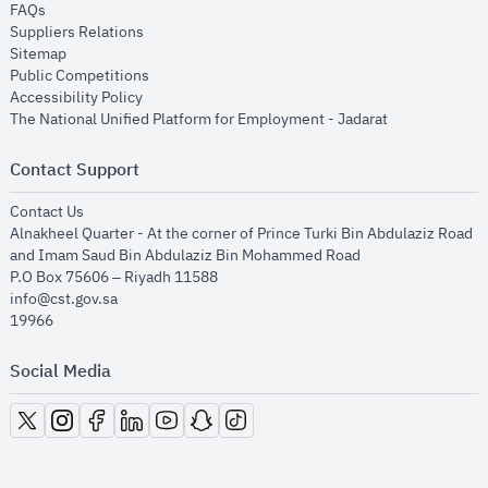
opens in new window
FAQs
opens in new window
Suppliers Relations
opens in new window
Sitemap
opens in new window
Public Competitions
opens in new window
Accessibility Policy
opens in new
The National Unified Platform for Employment - Jadarat
Contact Support
opens in new window
Contact Us
Alnakheel Quarter - At the corner of Prince Turki Bin Abdulaziz Road
and Imam Saud Bin Abdulaziz Bin Mohammed Road​
P.O Box 75606 – Riyadh 11588
info@cst.gov.sa
19966
Social Media
opens in new window
opens in new window
opens in new window
opens in new window
opens in new window
opens in new window
opens in new window