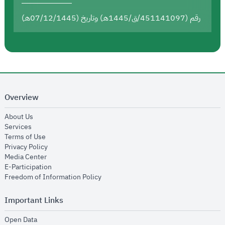
رقم (451141097/ق/1445هـ) وتاريخ (07/12/1445هـ)
Overview
opens in new window
About Us
opens in new window
Services
opens in new window
Terms of Use
opens in new window
Privacy Policy
opens in new window
Media Center
opens in new window
E-Participation
opens in new window
Freedom of Information Policy
Important Links
opens in new window
Open Data