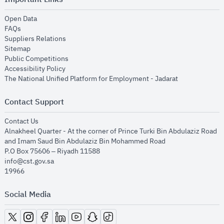
opens in new window
Open Data
opens in new window
FAQs
opens in new window
Suppliers Relations
opens in new window
Sitemap
opens in new window
Public Competitions
opens in new window
Accessibility Policy
opens in new
The National Unified Platform for Employment - Jadarat
Contact Support
opens in new window
Contact Us
Alnakheel Quarter - At the corner of Prince Turki Bin Abdulaziz Road
and Imam Saud Bin Abdulaziz Bin Mohammed Road​
P.O Box 75606 – Riyadh 11588
info@cst.gov.sa
19966
Social Media
opens in new window
opens in new window
opens in new window
opens in new window
opens in new window
opens in new window
opens in new window