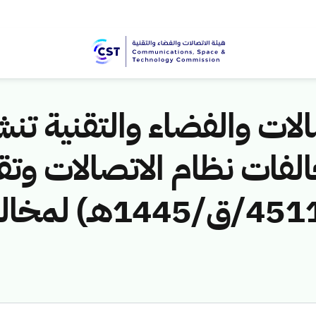
لات والفضاء والتقنية تنشر
لفات نظام الاتصالات وتق
ق/1445هـ) لمخال
)