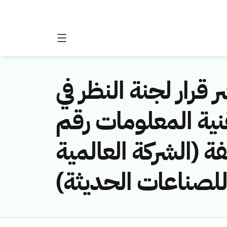
 قرار لجنة النظر في
نية المعلومات رقم
(451141075/فة (الشركة العالمية
للصناعات الحديثة