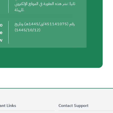
ثانيا: نشر هذه العقوبة في الموقع الإلكتروني
للهيئة.
to
رقم (451141075/ق/1445هـ) وتاريخ
(1445/10/12)
he
w
ant Links
Contact Support