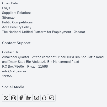
opens in new window
Open Data
opens in new window
FAQs
opens in new window
Suppliers Relations
opens in new window
Sitemap
opens in new window
Public Competitions
opens in new window
Accessibility Policy
opens in new
The National Unified Platform for Employment - Jadarat
Contact Support
opens in new window
Contact Us
Alnakheel Quarter - At the corner of Prince Turki Bin Abdulaziz Road
and Imam Saud Bin Abdulaziz Bin Mohammed Road​
P.O Box 75606 – Riyadh 11588
info@cst.gov.sa
19966
Social Media
opens in new window
opens in new window
opens in new window
opens in new window
opens in new window
opens in new window
opens in new window