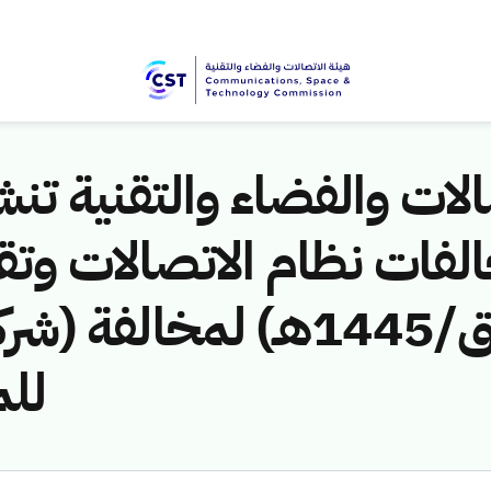
لات والفضاء والتقنية تنشر
لفات نظام الاتصالات وتق
ق/1445هـ) لمخالفة (شركة 
لل)