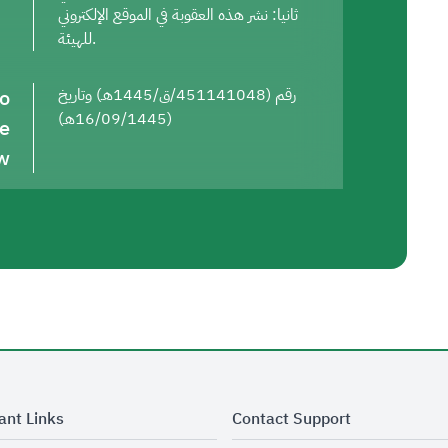
ثانيا: نشر هذه العقوبة في الموقع الإلكتروني
للهيئة.
to
رقم (451141048/ق/1445هـ) وتاريخ
(16/09/1445هـ)
he
w
ant Links
Contact Support