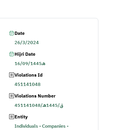
Date
26/3/2024
Hijri Date
16/09/1445هـ
Violations Id
451141048
Violations Number
451141048/ق/1445هـ
Entity
Individuals - Companies -