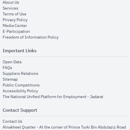
opens in new window
About Us
opens in new window
Services
opens in new window
Terms of Use
opens in new window
Privacy Policy
opens in new window
Media Center
opens in new window
E-Participation
opens in new window
Freedom of Information Policy
Important Links
opens in new window
Open Data
opens in new window
FAQs
opens in new window
Suppliers Relations
opens in new window
Sitemap
opens in new window
Public Competitions
opens in new window
Accessibility Policy
opens in new
The National Unified Platform for Employment - Jadarat
Contact Support
opens in new window
Contact Us
Alnakheel Quarter - At the corner of Prince Turki Bin Abdulaziz Road