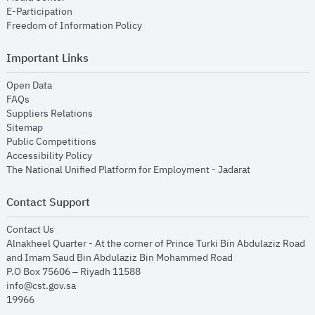
opens in new window
E-Participation
opens in new window
Freedom of Information Policy
Important Links
opens in new window
Open Data
opens in new window
FAQs
opens in new window
Suppliers Relations
opens in new window
Sitemap
opens in new window
Public Competitions
opens in new window
Accessibility Policy
opens in new
The National Unified Platform for Employment - Jadarat
Contact Support
opens in new window
Contact Us
Alnakheel Quarter - At the corner of Prince Turki Bin Abdulaziz Road
and Imam Saud Bin Abdulaziz Bin Mohammed Road​
P.O Box 75606 – Riyadh 11588
info@cst.gov.sa
19966