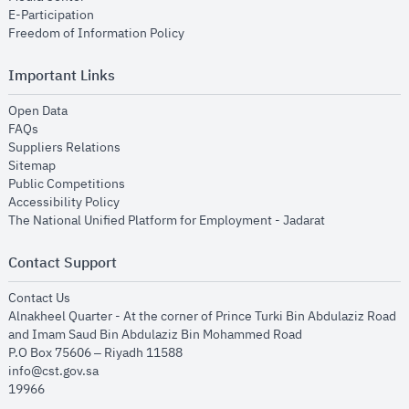
opens in new window
E-Participation
opens in new window
Freedom of Information Policy
Important Links
opens in new window
Open Data
opens in new window
FAQs
opens in new window
Suppliers Relations
opens in new window
Sitemap
opens in new window
Public Competitions
opens in new window
Accessibility Policy
opens in new
The National Unified Platform for Employment - Jadarat
Contact Support
opens in new window
Contact Us
Alnakheel Quarter - At the corner of Prince Turki Bin Abdulaziz Road
and Imam Saud Bin Abdulaziz Bin Mohammed Road​
P.O Box 75606 – Riyadh 11588
info@cst.gov.sa
19966