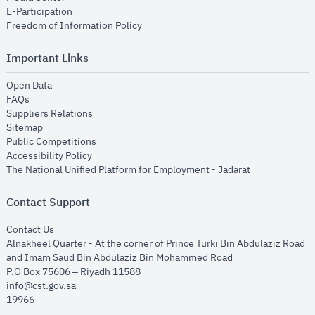
opens in new window
E-Participation
opens in new window
Freedom of Information Policy
Important Links
opens in new window
Open Data
opens in new window
FAQs
opens in new window
Suppliers Relations
opens in new window
Sitemap
opens in new window
Public Competitions
opens in new window
Accessibility Policy
opens in new
The National Unified Platform for Employment - Jadarat
Contact Support
opens in new window
Contact Us
Alnakheel Quarter - At the corner of Prince Turki Bin Abdulaziz Road
and Imam Saud Bin Abdulaziz Bin Mohammed Road​
P.O Box 75606 – Riyadh 11588
info@cst.gov.sa
19966