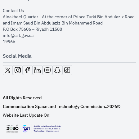
opens in new window
Contact Us
Alnakheel Quarter - At the corner of Prince Turki Bin Abdulaziz Road
and Imam Saud Bin Abdulaziz Bin Mohammed Road​
P.O Box 75606 – Riyadh 11588
info@cst.gov.sa
19966
Social Media
opens in new window
opens in new window
opens in new window
opens in new window
opens in new window
opens in new window
opens in new window
All Rights Reserved.
Communication Space and Technology Commission.
2026©
.
Website Last Update On:
opens in new window
opens in new window