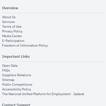
Overview
opens in new window
About Us
opens in new window
Services
opens in new window
Terms of Use
opens in new window
Privacy Policy
opens in new window
Media Center
opens in new window
E-Participation
opens in new window
Freedom of Information Policy
Important Links
opens in new window
Open Data
opens in new window
FAQs
opens in new window
Suppliers Relations
opens in new window
Sitemap
opens in new window
Public Competitions
opens in new window
Accessibility Policy
opens in new
The National Unified Platform for Employment - Jadarat
Contact Support