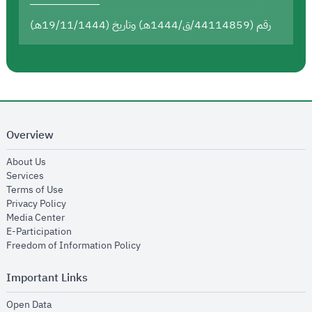
رقم (44114859/ق/1444هـ) وتاريخ (19/11/1444هـ)
Overview
opens in new window
About Us
opens in new window
Services
opens in new window
Terms of Use
opens in new window
Privacy Policy
opens in new window
Media Center
opens in new window
E-Participation
opens in new window
Freedom of Information Policy
Important Links
opens in new window
Open Data