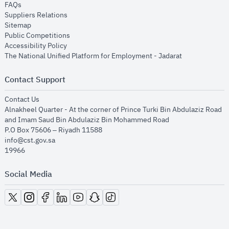
opens in new window
FAQs
opens in new window
Suppliers Relations
opens in new window
Sitemap
opens in new window
Public Competitions
opens in new window
Accessibility Policy
opens in new
The National Unified Platform for Employment - Jadarat
Contact Support
opens in new window
Contact Us
Alnakheel Quarter - At the corner of Prince Turki Bin Abdulaziz Road
and Imam Saud Bin Abdulaziz Bin Mohammed Road​
P.O Box 75606 – Riyadh 11588
info@cst.gov.sa
19966
Social Media
opens in new window
opens in new window
opens in new window
opens in new window
opens in new window
opens in new window
opens in new window