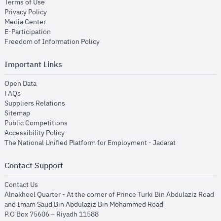
opens in new window
Terms of Use
opens in new window
Privacy Policy
opens in new window
Media Center
opens in new window
E-Participation
opens in new window
Freedom of Information Policy
Important Links
opens in new window
Open Data
opens in new window
FAQs
opens in new window
Suppliers Relations
opens in new window
Sitemap
opens in new window
Public Competitions
opens in new window
Accessibility Policy
opens in new
The National Unified Platform for Employment - Jadarat
Contact Support
opens in new window
Contact Us
Alnakheel Quarter - At the corner of Prince Turki Bin Abdulaziz Road
and Imam Saud Bin Abdulaziz Bin Mohammed Road​
P.O Box 75606 – Riyadh 11588